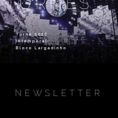
TURNÊS
essência, a cantora segue reinventando sua arte em
trabalhos recentes como
Intemporal
,
Soul D’Rua
e
Especiarias
. Em cada fase, Claudia Leitte celebra a
riqueza e a diversidade da música brasileira como sua
essência, transformando sua trajetória em um
verdadeiro espetáculo de criatividade, emoção,
Turnê 2026
alegria, conexão, autenticidade e grandeza artística.
Intemporal
Bloco Largadinho
NEWSLETTER