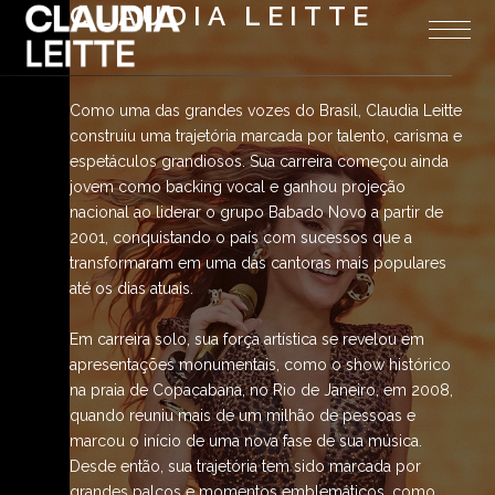
CLAUDIA LEITTE
Como uma das grandes vozes do Brasil, Claudia Leitte
construiu uma trajetória marcada por talento, carisma e
espetáculos grandiosos. Sua carreira começou ainda
jovem como backing vocal e ganhou projeção
nacional ao liderar o grupo Babado Novo a partir de
2001, conquistando o país com sucessos que a
transformaram em uma das cantoras mais populares
até os dias atuais.
Em carreira solo, sua força artística se revelou em
apresentações monumentais, como o show histórico
na praia de Copacabana, no Rio de Janeiro, em 2008,
quando reuniu mais de um milhão de pessoas e
marcou o início de uma nova fase de sua música.
Desde então, sua trajetória tem sido marcada por
grandes palcos e momentos emblemáticos, como