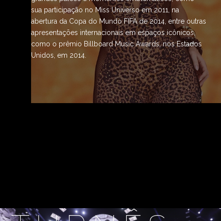
sua participação no Miss Universo em 2011, na
abertura da Copa do Mundo FIFA de 2014, entre outras
apresentações internacionais em espaços icônicos,
como o prêmio Billboard Music Awards, nos Estados
Unidos, em 2014.
No carnaval — uma das maiores expressões culturais
do mundo — Claudia reafirma a grandeza de sua arte
também para além da música ao arrastar multidões e
inovar com temáticas e experiências especiais
anualmente. Seu bloco Bloco Largadinho, lançado em
2013, consolidado em todo o país e micaretas que
vão além do carnaval, chegou a reunir mais de dois
milhões de foliões nas ruas de São Paulo, em 2018,
consolidando seu nome como um dos maiores da
festa por todo o país.
Com uma carreira marcada por prêmios, turnês e
projetos musicais diversos que exploram sua